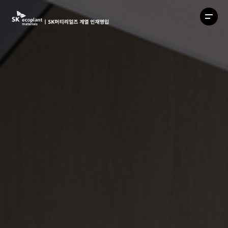
모바일
내비게
열기
버튼